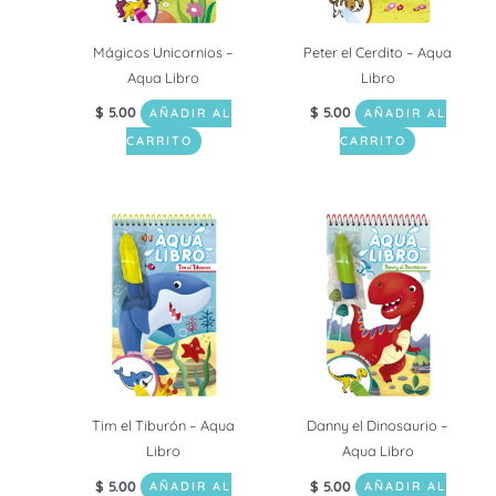
Mágicos Unicornios –
Peter el Cerdito – Aqua
Aqua Libro
Libro
$
5.00
$
5.00
AÑADIR AL
AÑADIR AL
CARRITO
CARRITO
Tim el Tiburón – Aqua
Danny el Dinosaurio –
Libro
Aqua Libro
$
5.00
$
5.00
AÑADIR AL
AÑADIR AL