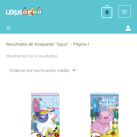
Ir
al
0
contenido
Buscar
Ordenado
Resultados de búsqueda: “aqua” – Página 1
por
Mostrando los 6 resultados
puntuación
media