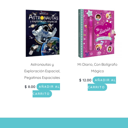
Astronautas y
Mi Diario, Con Bolígrafo
Exploración Espacial,
Mágico
Pegatinas Espaciales
$
12.00
AÑADIR AL
$
8.00
AÑADIR AL
CARRITO
CARRITO