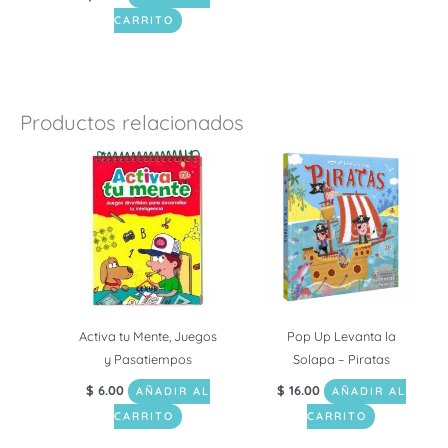
CARRITO
Productos relacionados
Activa tu Mente, Juegos
Pop Up Levanta la
y Pasatiempos
Solapa – Piratas
$
6.00
$
16.00
AÑADIR AL
AÑADIR AL
CARRITO
CARRITO