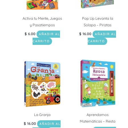
Activa tu Mente, Juegos
Pop Up Levanta la
y Pasatiempos
Solapa – Piratas
$
6.00
$
16.00
AÑADIR AL
AÑADIR AL
CARRITO
CARRITO
La Granja
Aprendamos
Matemáticas – Resta
$
16.00
AÑADIR AL