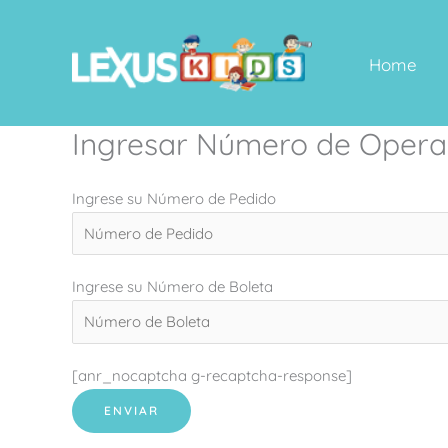
Ir
al
Home
contenido
Ingresar Número de Opera
Ingrese su Número de Pedido
Ingrese su Número de Boleta
[anr_nocaptcha g-recaptcha-response]