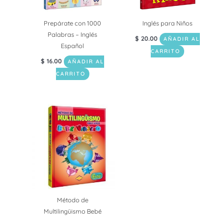
Prepárate con 1000
Inglés para Niños
Palabras – Inglés
$
20.00
AÑADIR AL
Español
CARRITO
$
16.00
AÑADIR AL
CARRITO
Método de
Multilingüismo Bebé