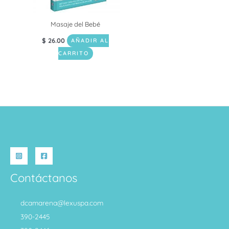
Masaje del Bebé
$
26.00
AÑADIR AL
CARRITO
Contáctanos
dcamarena@lexuspa.com
390-2445