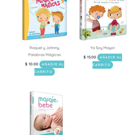
Raquel y Johnny,
Ya Soy Mayor
Palabras Mágicas
$
15.00
AÑADIR AL
$
10.00
AÑADIR AL
CARRITO
CARRITO