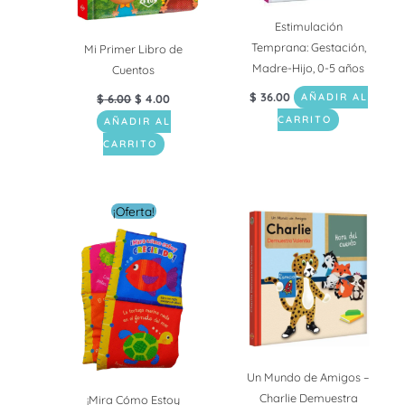
Estimulación
Temprana: Gestación,
Mi Primer Libro de
Madre-Hijo, 0-5 años
Cuentos
$
36.00
$
6.00
$
4.00
AÑADIR AL
CARRITO
AÑADIR AL
CARRITO
El
El
¡Oferta!
precio
precio
original
actual
era:
es:
$ 16.00.
$ 5.00.
Un Mundo de Amigos –
Charlie Demuestra
¡Mira Cómo Estoy