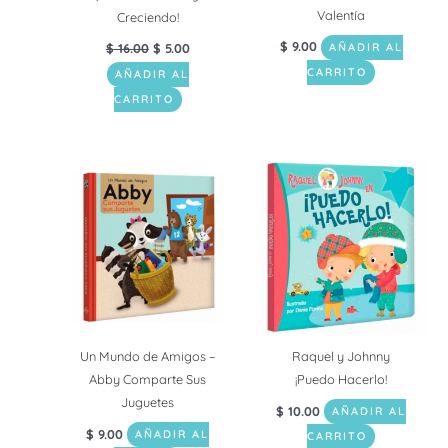
Valentía
Creciendo!
$
9.00
$
16.00
$
5.00
AÑADIR AL
CARRITO
AÑADIR AL
CARRITO
Un Mundo de Amigos –
Raquel y Johnny
Abby Comparte Sus
¡Puedo Hacerlo!
Juguetes
$
10.00
AÑADIR AL
$
9.00
AÑADIR AL
CARRITO