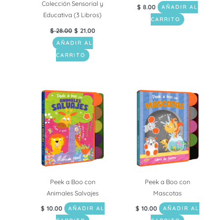
Colección Sensorial y
$
8.00
AÑADIR AL
Educativa (3 Libros)
CARRITO
$
28.00
$
21.00
AÑADIR AL
CARRITO
Peek a Boo con
Peek a Boo con
Animales Salvajes
Mascotas
$
10.00
$
10.00
AÑADIR AL
AÑADIR AL