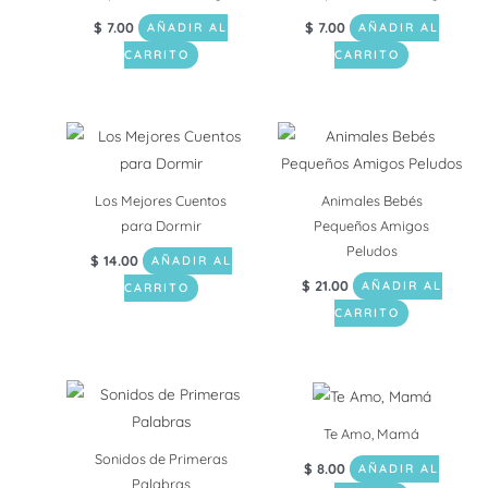
$
7.00
$
7.00
AÑADIR AL
AÑADIR AL
CARRITO
CARRITO
Los Mejores Cuentos
Animales Bebés
para Dormir
Pequeños Amigos
Peludos
$
14.00
AÑADIR AL
$
21.00
AÑADIR AL
CARRITO
CARRITO
Te Amo, Mamá
Sonidos de Primeras
$
8.00
AÑADIR AL
Palabras