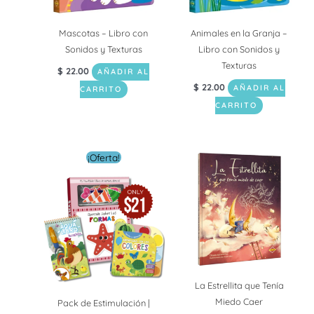
Mascotas – Libro con
Animales en la Granja –
Sonidos y Texturas
Libro con Sonidos y
Texturas
$
22.00
AÑADIR AL
$
22.00
AÑADIR AL
CARRITO
CARRITO
El
El
¡Oferta!
precio
precio
original
actual
era:
es:
$ 28.00.
$ 21.00.
La Estrellita que Tenía
Miedo Caer
Pack de Estimulación |