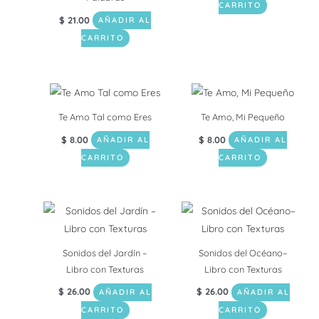
CARRITO
$
21.00
AÑADIR AL
CARRITO
Te Amo Tal como Eres
Te Amo, Mi Pequeño
$
8.00
$
8.00
AÑADIR AL
AÑADIR AL
CARRITO
CARRITO
Sonidos del Jardín –
Sonidos del Océano–
Libro con Texturas
Libro con Texturas
$
26.00
$
26.00
AÑADIR AL
AÑADIR AL
CARRITO
CARRITO