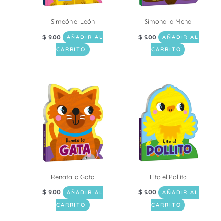
Simeón el León
Simona la Mona
$
9.00
$
9.00
AÑADIR AL
AÑADIR AL
CARRITO
CARRITO
Renata la Gata
Lito el Pollito
$
9.00
$
9.00
AÑADIR AL
AÑADIR AL
CARRITO
CARRITO