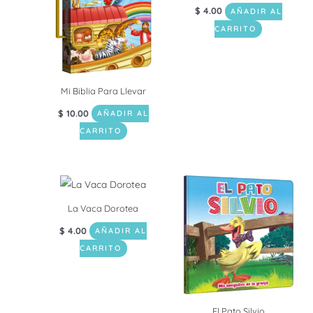
$
4.00
AÑADIR AL
CARRITO
Mi Biblia Para Llevar
$
10.00
AÑADIR AL
CARRITO
La Vaca Dorotea
$
4.00
AÑADIR AL
CARRITO
El Pato Silvio