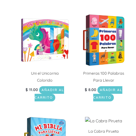
Uni el Unicornio
Primeras 100 Palabras
Colorido
Para Llevar
$
11.00
$
8.00
AÑADIR AL
AÑADIR AL
CARRITO
CARRITO
La Cabra Pirueta