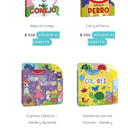
Alejo el conejo
Larry el Perro
$
9.00
$
9.00
AÑADIR AL
AÑADIR AL
CARRITO
CARRITO
Cuentos Clásicos –
Aventuras con los
Siente y Aprende
Colores – Siente y