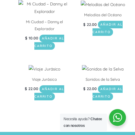
Melodías del Océano
Mi Ciudad – Danny el
$
22.00
AÑADIR AL
Explorador
CARRITO
$
10.00
AÑADIR AL
CARRITO
Viaje Jurásico
Sonidos de la Selva
$
22.00
$
22.00
AÑADIR AL
AÑADIR AL
CARRITO
CARRITO
Necesita ayuda?
Chatee
con nosotros