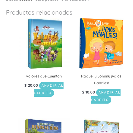
Productos relacionados
Valores que Cuentan
Raquel y Johnny ¡Adiós
Pañales!
$
20.00
AÑADIR AL
$
10.00
AÑADIR AL
CARRITO
CARRITO