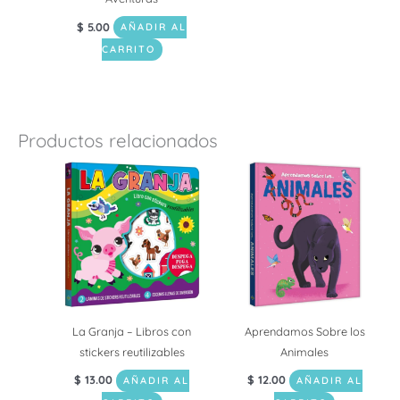
$
5.00
AÑADIR AL
CARRITO
Productos relacionados
La Granja – Libros con
Aprendamos Sobre los
stickers reutilizables
Animales
$
13.00
$
12.00
AÑADIR AL
AÑADIR AL