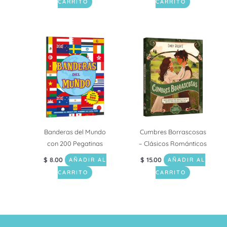
CARRITO
CARRITO
Banderas del Mundo
Cumbres Borrascosas
con 200 Pegatinas
– Clásicos Románticos
$
8.00
$
15.00
AÑADIR AL
AÑADIR AL
CARRITO
CARRITO