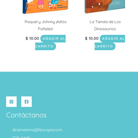
Raquel y Johnny ¡Adiós
La Tienda de Los
Pañales!
Dinosaurios
$
10.00
$
10.00
AÑADIR AL
AÑADIR AL
CARRITO
CARRITO
Contáctanos
dcamarena@lexuspa.com
390-2445