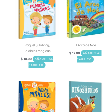
Raquel y Johnny,
El Arca de Noé
Palabras Mágicas
$
12.00
AÑADIR AL
$
10.00
AÑADIR AL
CARRITO
CARRITO