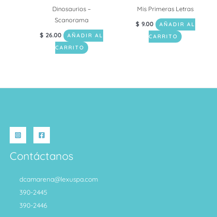
Dinosaurios –
Mis Primeras Letras
Scanorama
$
9.00
AÑADIR AL
$
26.00
AÑADIR AL
CARRITO
CARRITO
Contáctanos
dcamarena@lexuspa.com
390-2445
390-2446