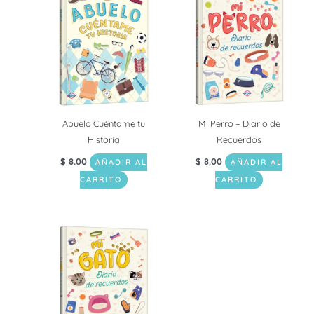
Abuelo Cuéntame tu
Mi Perro – Diario de
Historia
Recuerdos
$
8.00
$
8.00
AÑADIR AL
AÑADIR AL
CARRITO
CARRITO