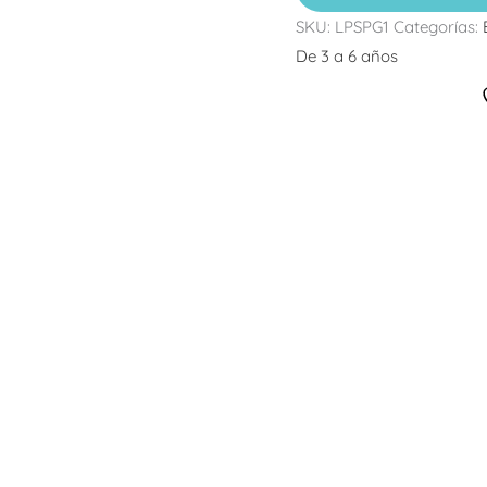
SKU:
LPSPG1
Categorías:
De 3 a 6 años