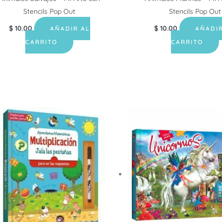
Stencils Pop Out
Stencils Pop Out
$
10.00
$
10.00
AÑADIR AL
AÑADI
CARRITO
CARRITO