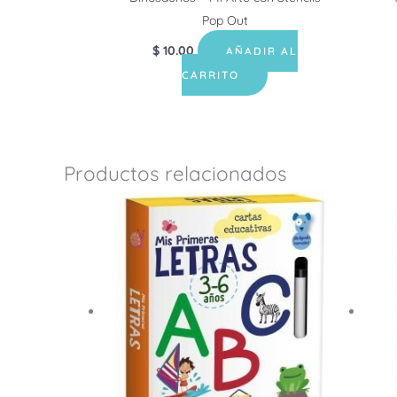
Pop Out
$
10.00
AÑADIR AL
CARRITO
Productos relacionados