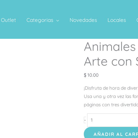
Outlet
Categorias
Novedades
Locales
Animales 
Animales
de
Arte con 
la
Granja
$
10.00
–
Mi
¡Disfruta de hora de diver
Arte
Usa una y otra vez las fo
con
páginas con tres divertid
Stencils
Pop
-
Out
AÑADIR AL CAR
cantidad