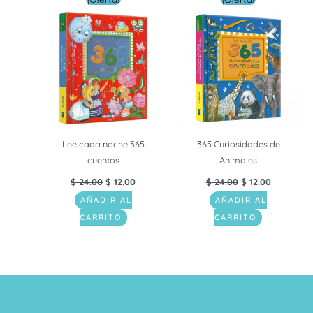
precio
precio
precio
precio
original
actual
original
actual
era:
es:
era:
es:
$ 24.00.
$ 12.00.
$ 24.00.
$ 12.00.
Lee cada noche 365
365 Curiosidades de
cuentos
Animales
$
24.00
$
12.00
$
24.00
$
12.00
AÑADIR AL
AÑADIR AL
CARRITO
CARRITO