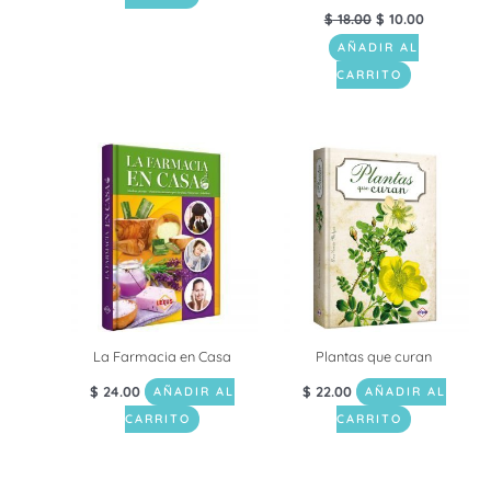
$
18.00
$
10.00
AÑADIR AL
CARRITO
La Farmacia en Casa
Plantas que curan
$
24.00
$
22.00
AÑADIR AL
AÑADIR AL
CARRITO
CARRITO