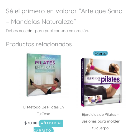
Sé el primero en valorar “Arte que Sana
– Mandalas Naturaleza”
Debes
acceder
para publicar una valoración.
Productos relacionados
El
El
¡Oferta!
precio
precio
original
actual
era:
es:
$ 18.00.
$ 10.00.
El Método De Pilates En
Tu Casa
Ejercicios de Pilates –
Sesiones para molder
$
10.00
AÑADIR AL
tu cuerpo
CARRITO