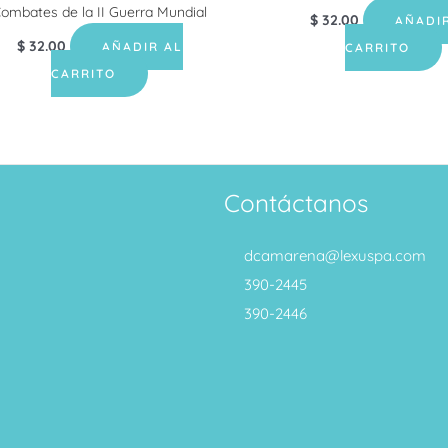
ombates de la II Guerra Mundial
$
32.00
AÑADI
$
32.00
AÑADIR AL
CARRITO
CARRITO
Contáctanos
dcamarena@lexuspa.com
390-2445
390-2446