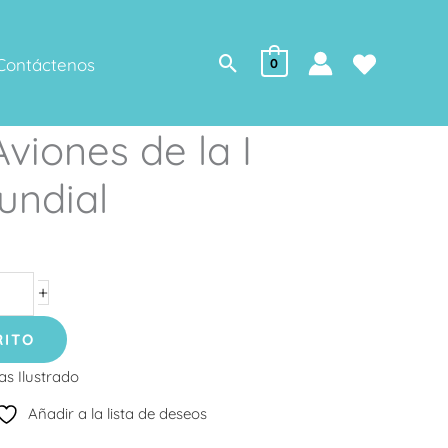
Buscar
Contáctenos
0
Aviones de la I
undial
+
RITO
as Ilustrado
Añadir a la lista de deseos