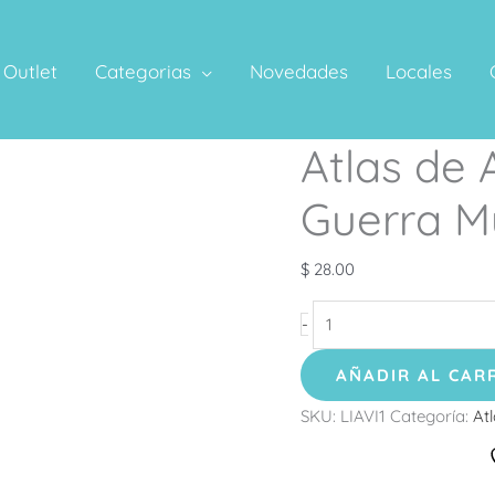
Outlet
Categorias
Novedades
Locales
Atlas de 
Atlas
de
Guerra M
Aviones
de
$
28.00
la
I
-
Guerra
Mundial
AÑADIR AL CAR
cantidad
SKU:
LIAVI1
Categoría:
Atl