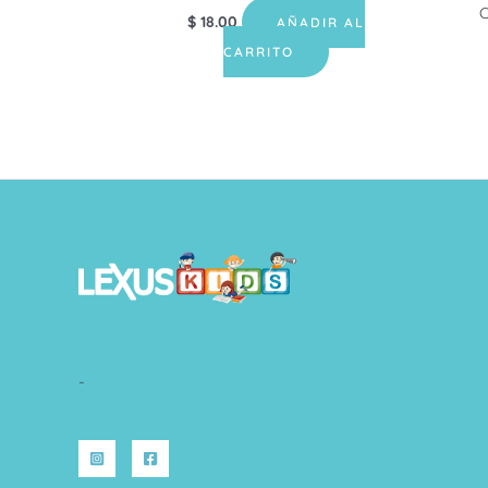
C
$
18.00
AÑADIR AL
CARRITO
-