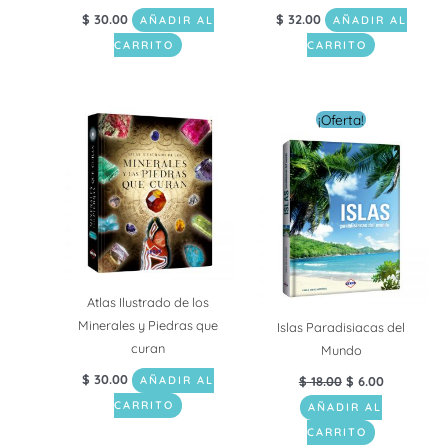
$
30.00
$
32.00
AÑADIR AL
AÑADIR AL
CARRITO
CARRITO
El
El
¡Oferta!
precio
precio
original
actual
era:
es:
$ 18.00.
$ 6.00.
Atlas Ilustrado de los
Minerales y Piedras que
Islas Paradisiacas del
curan
Mundo
$
30.00
AÑADIR AL
$
18.00
$
6.00
CARRITO
AÑADIR AL
CARRITO