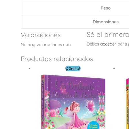
Peso
Dimensiones
Sé el primer
Valoraciones
Debes
acceder
para p
No hay valoraciones aún.
Productos relacionados
El
El
¡Oferta!
precio
precio
original
actual
era:
es:
$ 10.00.
$ 5.00.