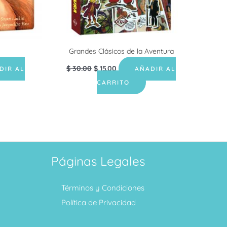
Grandes Clásicos de la Aventura
$
30.00
$
15.00
DIR AL
AÑADIR AL
CARRITO
Páginas Legales
Términos y Condiciones
Política de Privacidad