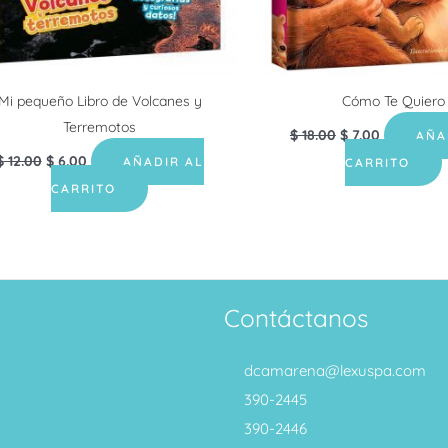
Mi pequeño Libro de Volcanes y
Cómo Te Quiero
Terremotos
$
18.00
$
7.00
AÑA
$
12.00
$
6.00
AÑADIR AL
CARRITO
CARRITO
Contáctanos
dcamarena@lexuspa.com
390-2445
390-2446