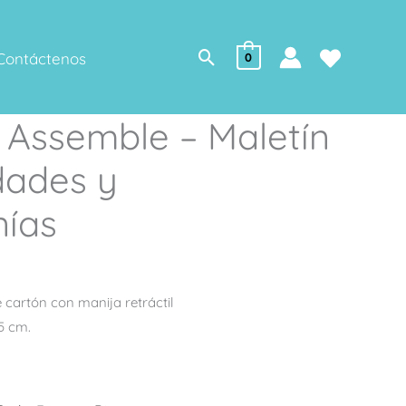
Buscar
Contáctenos
0
 Assemble – Maletín
dades y
ías
 cartón con manija retráctil
5 cm.