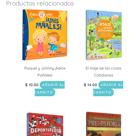
Productos relacionados
Raquel y Johnny ¡Adiós
El Viaje de las cosas
Pañales!
Cotidianas
$
10.00
$
14.00
AÑADIR AL
AÑADIR AL
CARRITO
CARRITO