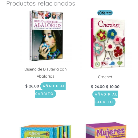
Productos relacionados
El
El
¡Oferta!
precio
precio
original
actual
era:
es:
$ 26.00.
$ 10.00.
Diseño de Bisutería con
Abalorios
Crochet
$
26.00
AÑADIR AL
$
26.00
$
10.00
CARRITO
AÑADIR AL
CARRITO