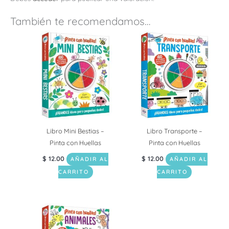
También te recomendamos…
Libro Mini Bestias –
Libro Transporte –
Pinta con Huellas
Pinta con Huellas
$
12.00
$
12.00
AÑADIR AL
AÑADIR AL
CARRITO
CARRITO