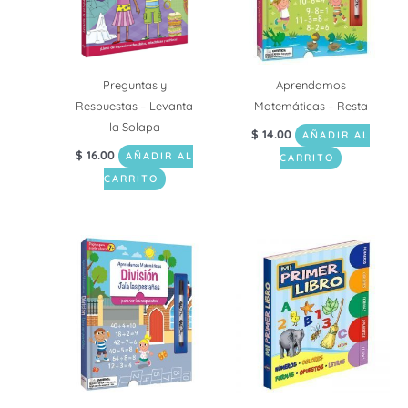
Preguntas y
Aprendamos
Respuestas – Levanta
Matemáticas – Resta
la Solapa
$
14.00
AÑADIR AL
$
16.00
AÑADIR AL
CARRITO
CARRITO