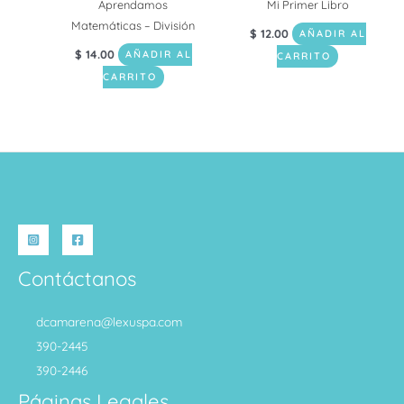
Aprendamos
Mi Primer Libro
Matemáticas – División
$
12.00
AÑADIR AL
$
14.00
AÑADIR AL
CARRITO
CARRITO
Contáctanos
dcamarena@lexuspa.com
390-2445
390-2446
Páginas Legales