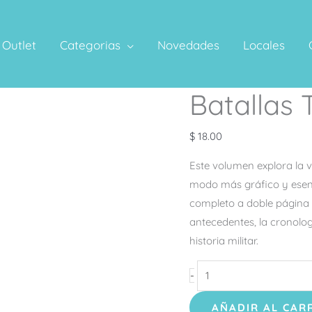
Outlet
Categorias
Novedades
Locales
Batallas 
Batallas
Terrestres
cantidad
$
18.00
Este volumen explora la v
modo más gráfico y esenc
completo a doble página c
antecedentes, la cronolog
historia militar.
-
AÑADIR AL CAR