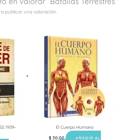
ro en valorar “Batallas Terrestres”
a publicar una valoración.
 SS 1939-
El Cuerpo Humano
$
30.00
AÑADIR AL