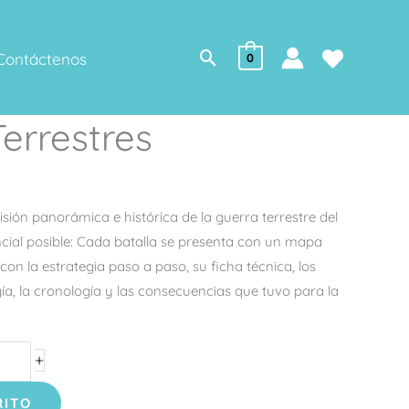
Buscar
Contáctenos
0
Terrestres
isión panorámica e histórica de la guerra terrestre del
ial posible: Cada batalla se presenta con un mapa
on la estrategia paso a paso, su ficha técnica, los
ía, la cronología y las consecuencias que tuvo para la
+
RITO