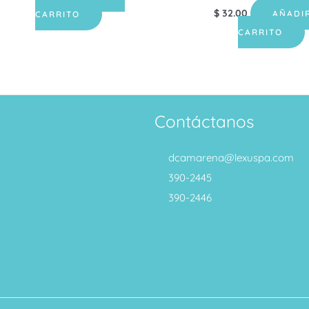
$
32.00
AÑADI
CARRITO
CARRITO
Contáctanos
dcamarena@lexuspa.com
390-2445
390-2446