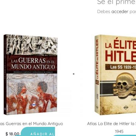
Sé el prime
Debes
acceder
par
as Guerras en el Mundo Antiguo
Atlas La Elite de Hitler la
1945
$
18.00
AÑADIR AL