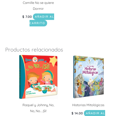
Camille No se quiere
Dormir
$
7.00
AÑADIR AL
CARRITO
Productos relacionados
Raquel y Johnny, No,
Historias Mitológicas
No, No… ¡Sí!
$
14.00
AÑADIR AL