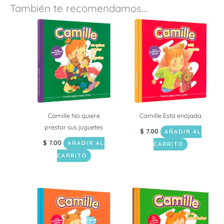
También te recomendamos…
Camille No quiere
Camille Está enojada
prestar sus juguetes
$
7.00
AÑADIR AL
$
7.00
AÑADIR AL
CARRITO
CARRITO