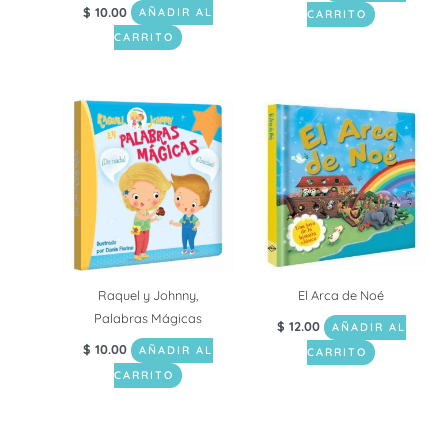
$
10.00
AÑADIR AL
CARRITO
CARRITO
Raquel y Johnny,
El Arca de Noé
Palabras Mágicas
$
12.00
AÑADIR AL
$
10.00
AÑADIR AL
CARRITO
CARRITO