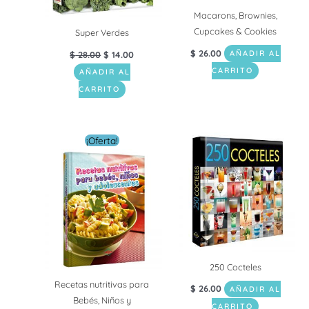
Macarons, Brownies,
Cupcakes & Cookies
Super Verdes
$
26.00
$
28.00
$
14.00
AÑADIR AL
CARRITO
AÑADIR AL
CARRITO
El
El
¡Oferta!
precio
precio
original
actual
era:
es:
$ 19.50.
$ 10.00.
250 Cocteles
Recetas nutritivas para
$
26.00
AÑADIR AL
Bebés, Niños y
CARRITO