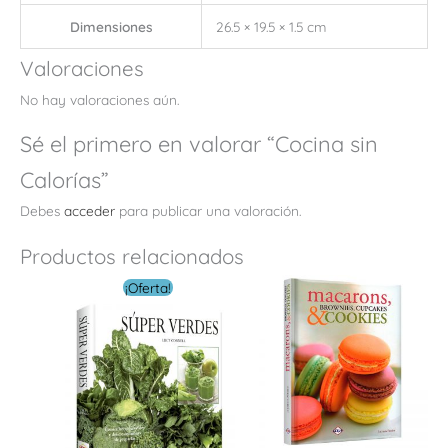
Dimensiones
26.5 × 19.5 × 1.5 cm
Valoraciones
No hay valoraciones aún.
Sé el primero en valorar “Cocina sin
Calorías”
Debes
acceder
para publicar una valoración.
Productos relacionados
El
El
¡Oferta!
precio
precio
original
actual
era:
es:
$ 28.00.
$ 14.00.