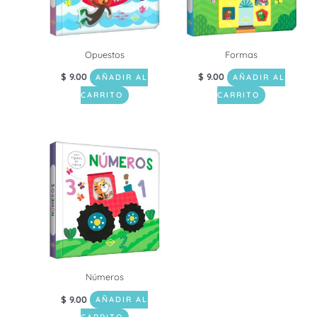
Opuestos
Formas
$
9.00
$
9.00
AÑADIR AL
AÑADIR AL
CARRITO
CARRITO
Números
$
9.00
AÑADIR AL