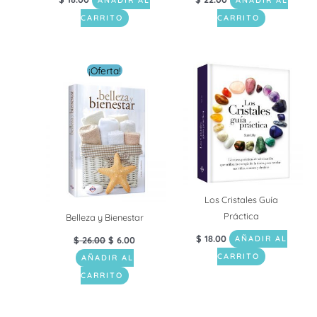
AÑADIR AL
AÑADIR AL
CARRITO
CARRITO
El
El
¡Oferta!
precio
precio
original
actual
era:
es:
$ 26.00.
$ 6.00.
Los Cristales Guía
Práctica
Belleza y Bienestar
$
18.00
$
26.00
$
6.00
AÑADIR AL
CARRITO
AÑADIR AL
CARRITO