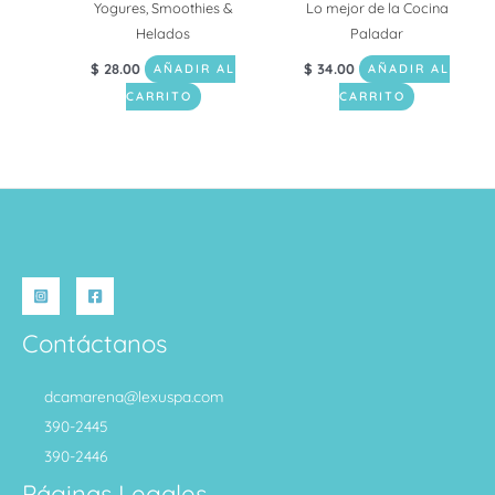
Yogures, Smoothies &
Lo mejor de la Cocina
Helados
Paladar
$
28.00
$
34.00
AÑADIR AL
AÑADIR AL
CARRITO
CARRITO
Contáctanos
dcamarena@lexuspa.com
390-2445
390-2446
Páginas Legales