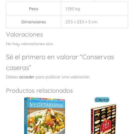
Peso
1.350 kg
Dimensiones
23.3 × 23.3 × 3 cm
Valoraciones
No hay valoraciones aún.
Sé el primero en valorar “Conservas
caseras”
Debes
acceder
para publicar una valoración.
Productos relacionados
El
El
¡Oferta!
precio
precio
original
actual
era:
es:
$ 14.00.
$ 4.00.