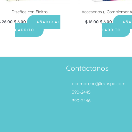
Diseños con Fieltro
Accesorios y Complementos
$
26.00
$
6.00
$
18.00
$
6.00
AÑADIR AL
AÑA
CARRITO
CARRITO
Contáctanos
dcamarena@lexuspa.com
390-2445
390-2446