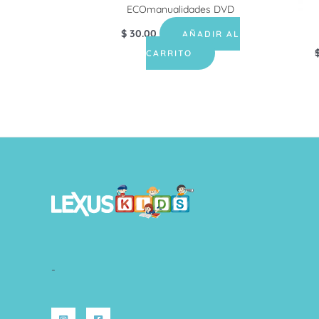
ECOmanualidades DVD
$
30.00
AÑADIR AL
CARRITO
-