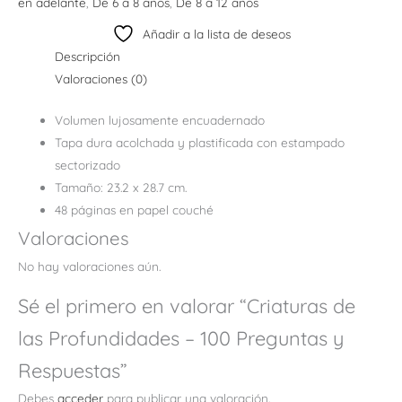
en adelante
,
De 6 a 8 años
,
De 8 a 12 años
Añadir a la lista de deseos
Descripción
Valoraciones (0)
Volumen lujosamente encuadernado
Tapa dura acolchada y plastificada con estampado
sectorizado
Tamaño: 23.2 x 28.7 cm.
48 páginas en papel couché
Valoraciones
No hay valoraciones aún.
Sé el primero en valorar “Criaturas de
las Profundidades – 100 Preguntas y
Respuestas”
Debes
acceder
para publicar una valoración.