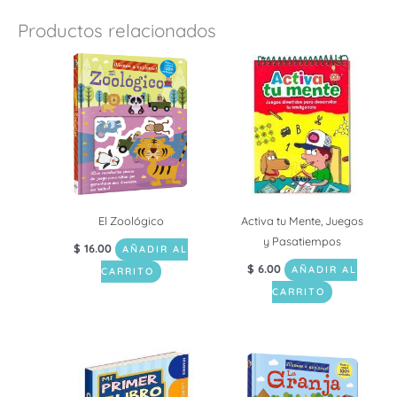
Productos relacionados
El Zoológico
Activa tu Mente, Juegos
y Pasatiempos
$
16.00
AÑADIR AL
$
6.00
AÑADIR AL
CARRITO
CARRITO