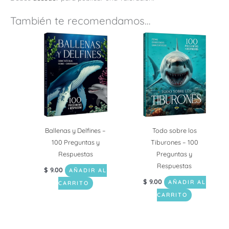
También te recomendamos…
Ballenas y Delfines –
Todo sobre los
100 Preguntas y
Tiburones – 100
Respuestas
Preguntas y
Respuestas
$
9.00
AÑADIR AL
$
9.00
AÑADIR AL
CARRITO
CARRITO