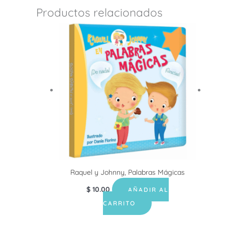
Productos relacionados
Raquel y Johnny, Palabras Mágicas
$
10.00
AÑADIR AL
CARRITO