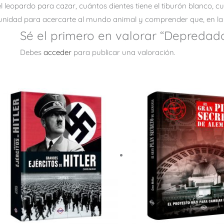
 leopardo para cazar, cuántos dientes tiene el tiburón blanco, c
tunidad para acercarte al mundo animal y comprender que, en la 
Sé el primero en valorar “Depredado
Debes
acceder
para publicar una valoración.