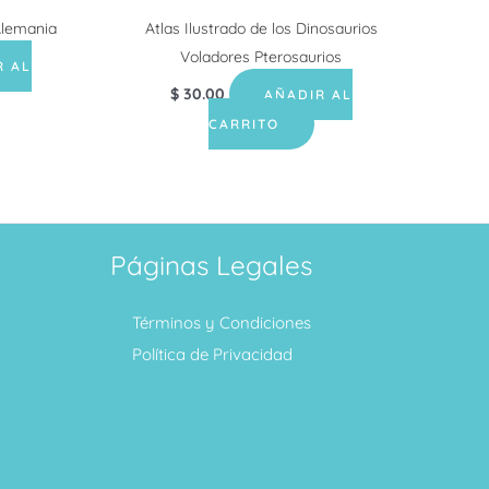
Alemania
Atlas Ilustrado de los Dinosaurios
Voladores Pterosaurios
R AL
$
30.00
AÑADIR AL
CARRITO
Páginas Legales
Términos y Condiciones
Política de Privacidad