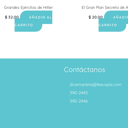
Grandes Ejércitos de Hitler
El Gran Plan Secreto de 
$
32.00
$
20.00
AÑADIR AL
AÑADI
CARRITO
CARRITO
Contáctanos
dcamarena@lexuspa.com
390-2445
390-2446