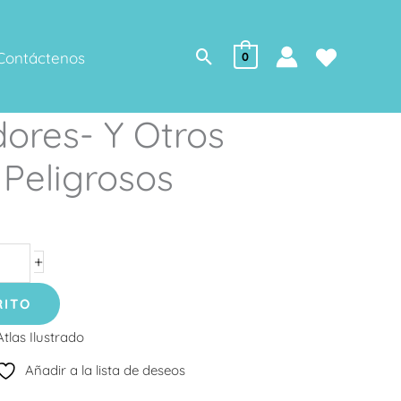
Buscar
Contáctenos
0
ores- Y Otros
Peligrosos
+
RITO
Atlas Ilustrado
Añadir a la lista de deseos