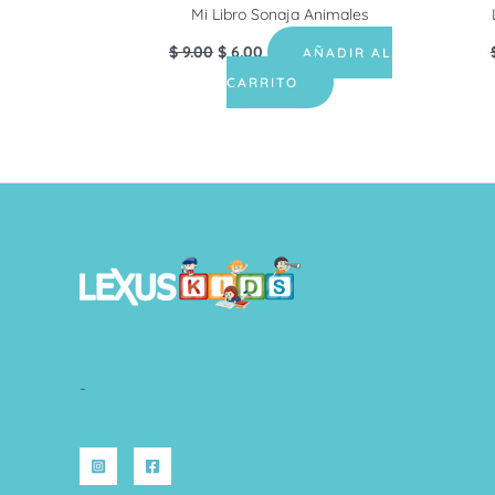
Mi Libro Sonaja Animales
$
9.00
$
6.00
AÑADIR AL
CARRITO
-