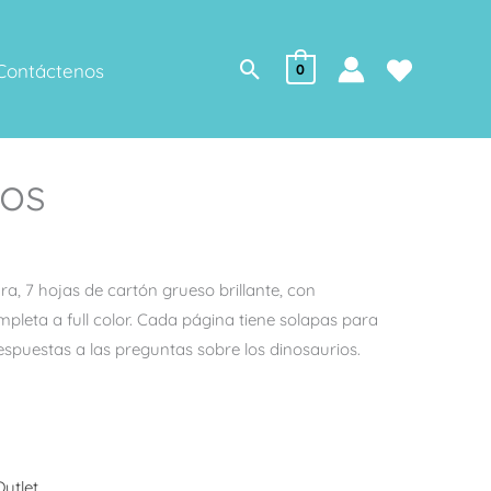
Buscar
Contáctenos
0
ios
a, 7 hojas de cartón grueso brillante, con
mpleta a full color. Cada página tiene solapas para
respuestas a las preguntas sobre los dinosaurios.
Outlet