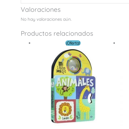
Valoraciones
No hay valoraciones aún.
Productos relacionados
El
El
¡Oferta!
precio
precio
original
actual
era:
es:
$ 9.00.
$ 6.00.