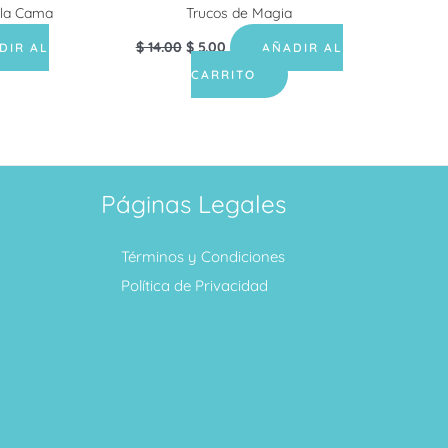
 la Cama
Trucos de Magia
$
14.00
$
5.00
DIR AL
AÑADIR AL
CARRITO
Páginas Legales
Términos y Condiciones
Política de Privacidad