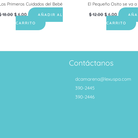
Los Primeros Cuidados del Bebé
El Pequeño Osito se va a
$
18.00
$
6.00
$
12.00
$
6.00
AÑADIR AL
AÑA
CARRITO
CARRITO
Contáctanos
dcamarena@lexuspa.com
390-2445
390-2446