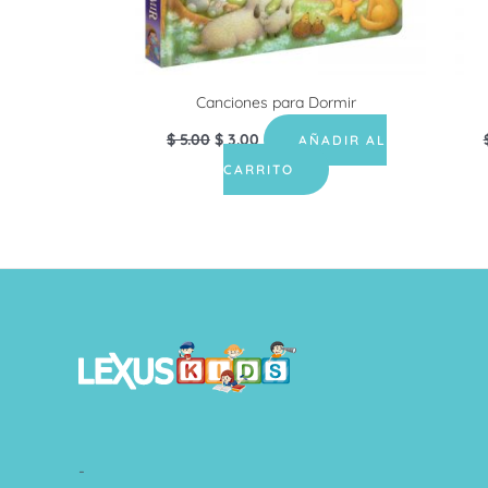
Canciones para Dormir
$
5.00
$
3.00
AÑADIR AL
CARRITO
-