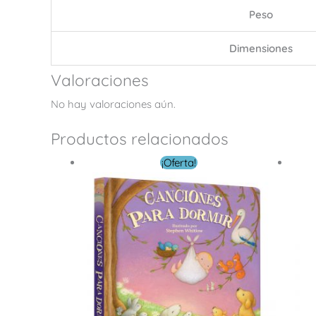
Peso
Dimensiones
Valoraciones
No hay valoraciones aún.
Productos relacionados
El
El
¡Oferta!
precio
precio
original
actual
era:
es:
$ 5.00.
$ 3.00.