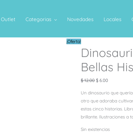
Outlet
Categorias
Novedades
Locales
El
El
¡Oferta!
Dinosauri
precio
precio
original
actual
Bellas Hi
era:
es:
$ 12.00.
$ 6.00.
$
12.00
$
6.00
Un dinosaurio que quería
otro que adoraba cultivar
estas cinco historias. Li
brillante. Ilustraciones a t
Sin existencias