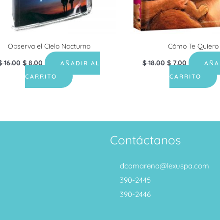
Observa el Cielo Nocturno
Cómo Te Quiero
$
16.00
$
8.00
$
18.00
$
7.00
AÑADIR AL
AÑA
CARRITO
CARRITO
Contáctanos
dcamarena@lexuspa.com
390-2445
390-2446