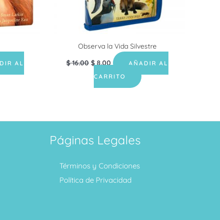
Observa la Vida Silvestre
$
16.00
$
8.00
DIR AL
AÑADIR AL
CARRITO
Páginas Legales
Términos y Condiciones
Política de Privacidad