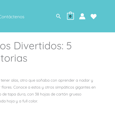
Buscar
Contáctenos
0
os Divertidos: 5
storias
 tener alas, otro que soñaba con aprender a nadar y
 flores. Conoce a estos y otros simpáticos gigantes en
bro de tapa dura, con 38 hojas de cartón grueso
oda hoja y a full color.