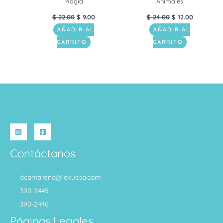
Magia
Animales
$
22.00
$
9.00
$
24.00
$
12.00
AÑADIR AL
AÑADIR AL
CARRITO
CARRITO
Contáctanos
dcamarena@lexuspa.com
390-2445
390-2446
Páginas Legales