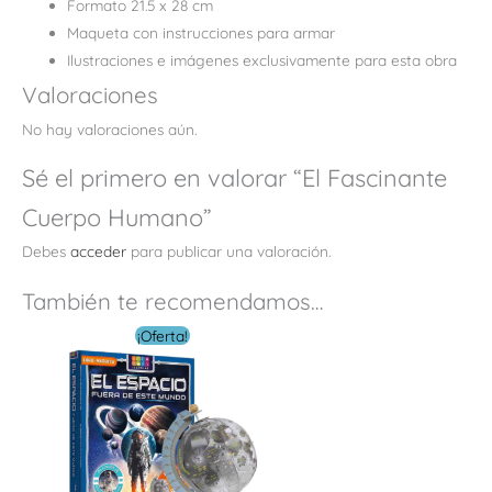
Formato 21.5 x 28 cm
Maqueta con instrucciones para armar
Ilustraciones e imágenes exclusivamente para esta obra
Valoraciones
No hay valoraciones aún.
Sé el primero en valorar “El Fascinante
Cuerpo Humano”
Debes
acceder
para publicar una valoración.
También te recomendamos…
El
El
¡Oferta!
precio
precio
original
actual
era:
es:
$ 16.00.
$ 8.00.