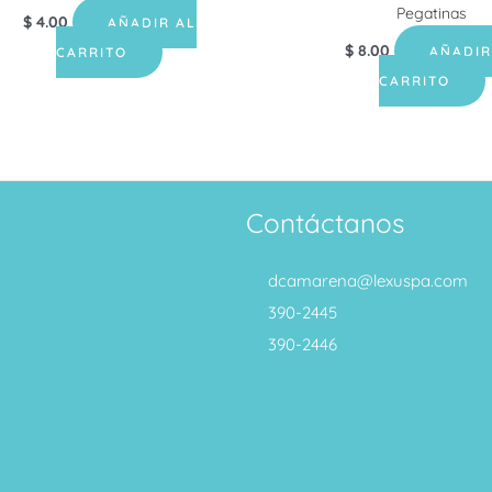
Pegatinas
$
4.00
AÑADIR AL
$
8.00
AÑADIR
CARRITO
CARRITO
Contáctanos
dcamarena@lexuspa.com
390-2445
390-2446