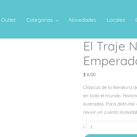
Outlet
Categorias
Novedades
Locales
El Traje 
El
Traje
Emperad
Nuevo
del
$
6.00
Emperador
cantidad
Clásicos de la literatura
en todo el mundo. Histor
ilustradas. Para disfruta
revivir un cuento inolvida
-