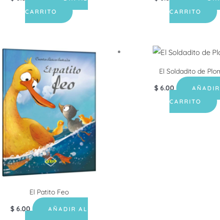
CARRITO
CARRITO
El Soldadito de Pl
$
6.00
AÑADIR
CARRITO
El Patito Feo
$
6.00
AÑADIR AL