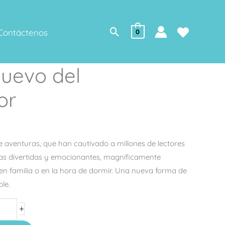
Buscar
Contáctenos
0
Nuevo del
or
 de aventuras, que han cautivado a millones de lectores
ias divertidas y emocionantes, magníficamente
r en familia o en la hora de dormir. Una nueva forma de
ble.
+