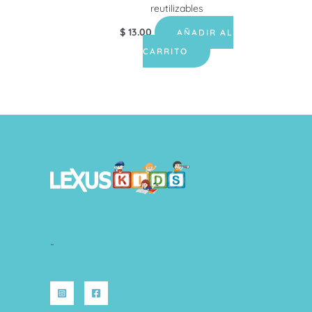
reutilizables
$
13.00
AÑADIR AL
CARRITO
-