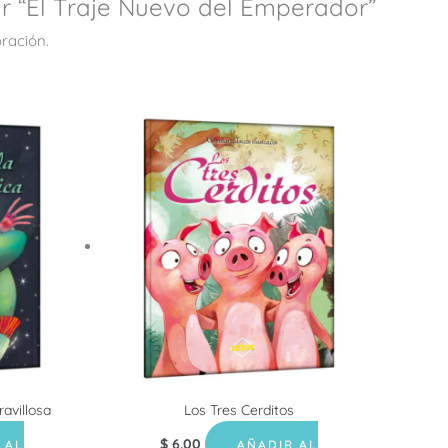
ar “El Traje Nuevo del Emperador”
ración.
avillosa
Los Tres Cerditos
$
6.00
 AL
AÑADIR AL