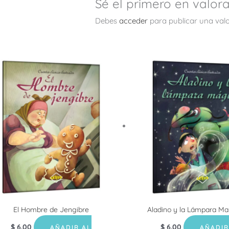
Sé el primero en valor
Debes
acceder
para publicar una valo
El Hombre de Jengibre
Aladino y la Lámpara Mar
$
6.00
$
6.00
AÑADIR AL
AÑADIR