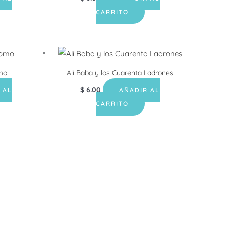
CARRITO
omo
Alí Baba y los Cuarenta Ladrones
$
6.00
 AL
AÑADIR AL
CARRITO