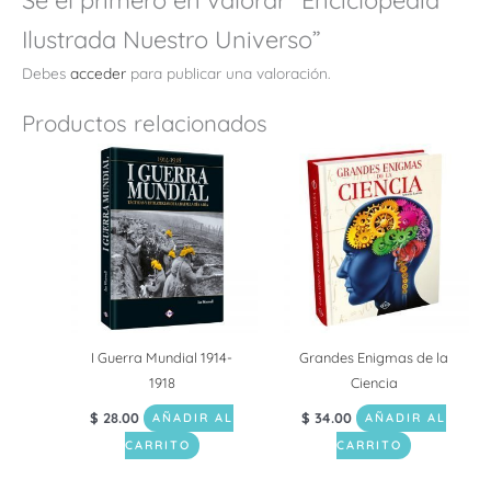
Ilustrada Nuestro Universo”
Debes
acceder
para publicar una valoración.
Productos relacionados
I Guerra Mundial 1914-
Grandes Enigmas de la
1918
Ciencia
$
28.00
$
34.00
AÑADIR AL
AÑADIR AL
CARRITO
CARRITO