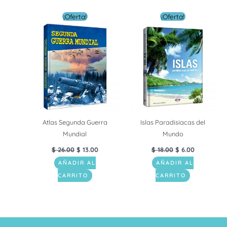
El
El
El
El
¡Oferta!
¡Oferta!
precio
precio
precio
precio
original
actual
original
actual
era:
es:
era:
es:
$ 26.00.
$ 13.00.
$ 18.00.
$ 6.00.
Atlas Segunda Guerra
Islas Paradisiacas del
Mundial
Mundo
$
26.00
$
13.00
$
18.00
$
6.00
AÑADIR AL
AÑADIR AL
CARRITO
CARRITO