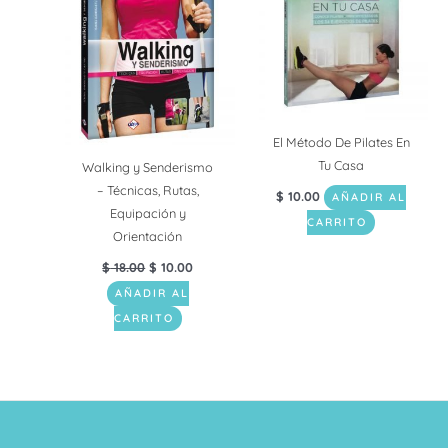
era:
es:
$ 18.00.
$ 10.00.
El Método De Pilates En
Tu Casa
Walking y Senderismo
– Técnicas, Rutas,
$
10.00
AÑADIR AL
Equipación y
CARRITO
Orientación
$
18.00
$
10.00
AÑADIR AL
CARRITO