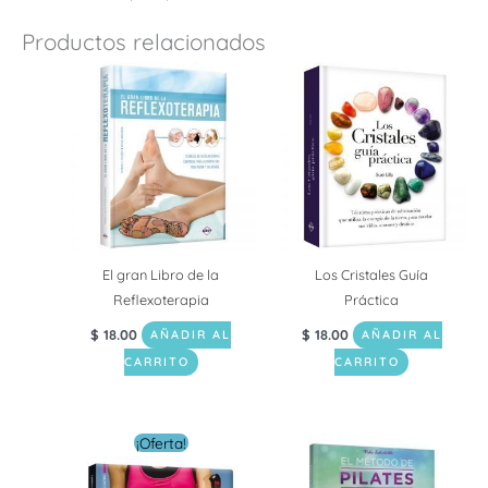
Productos relacionados
El gran Libro de la
Los Cristales Guía
Reflexoterapia
Práctica
$
18.00
$
18.00
AÑADIR AL
AÑADIR AL
CARRITO
CARRITO
El
El
¡Oferta!
precio
precio
original
actual