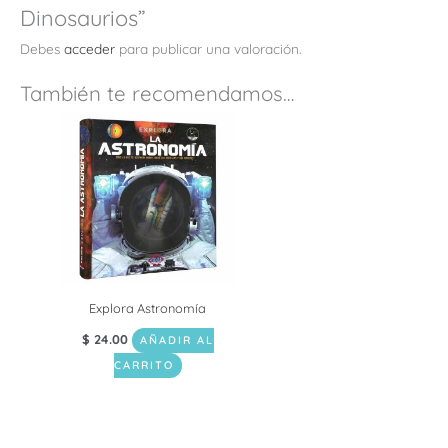
Dinosaurios”
Debes
acceder
para publicar una valoración.
También te recomendamos…
Explora Astronomía
$
24.00
AÑADIR AL
CARRITO