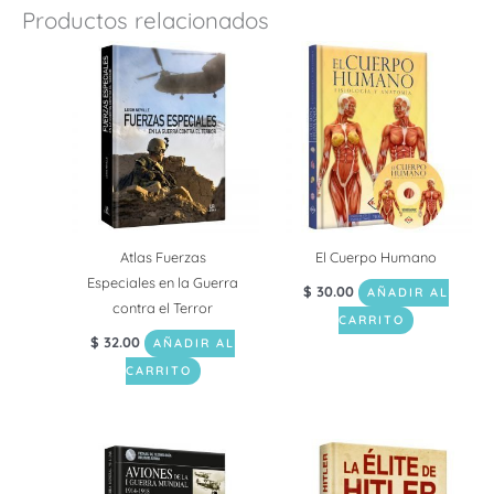
Productos relacionados
Atlas Fuerzas
El Cuerpo Humano
Especiales en la Guerra
$
30.00
AÑADIR AL
contra el Terror
CARRITO
$
32.00
AÑADIR AL
CARRITO