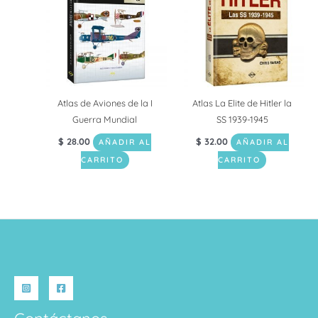
Atlas de Aviones de la I
Atlas La Elite de Hitler la
Guerra Mundial
SS 1939-1945
$
28.00
$
32.00
AÑADIR AL
AÑADIR AL
CARRITO
CARRITO