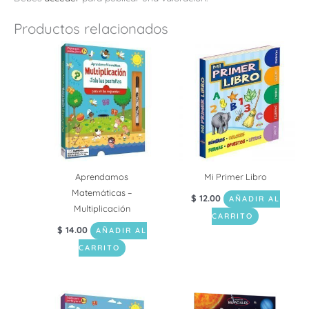
Productos relacionados
Aprendamos
Mi Primer Libro
Matemáticas –
$
12.00
AÑADIR AL
Multiplicación
CARRITO
$
14.00
AÑADIR AL
CARRITO