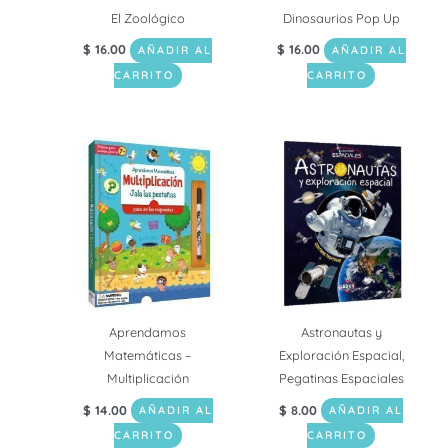
El Zoológico
Dinosaurios Pop Up
$
16.00
$
16.00
AÑADIR AL
AÑADIR AL
CARRITO
CARRITO
Aprendamos
Astronautas y
Matemáticas –
Exploración Espacial,
Multiplicación
Pegatinas Espaciales
$
14.00
$
8.00
AÑADIR AL
AÑADIR AL
CARRITO
CARRITO