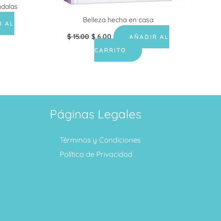
dalas
Belleza hecha en casa
R AL
$
15.00
$
6.00
AÑADIR AL
CARRITO
Páginas Legales
Términos y Condiciones
Política de Privacidad