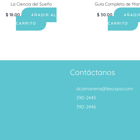
La Ciencia del Sueño
Guía Completa de Man
$
18.00
$
30.00
AÑADIR AL
AÑADI
CARRITO
CARRITO
Contáctanos
dcamarena@lexuspa.com
390-2445
390-2446