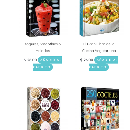
Yogures, Smoothies &
El Gran Libro de la
Helados
Cocina Vegetariana
$
28.00
$
26.00
AÑADIR AL
AÑADIR AL
CARRITO
CARRITO