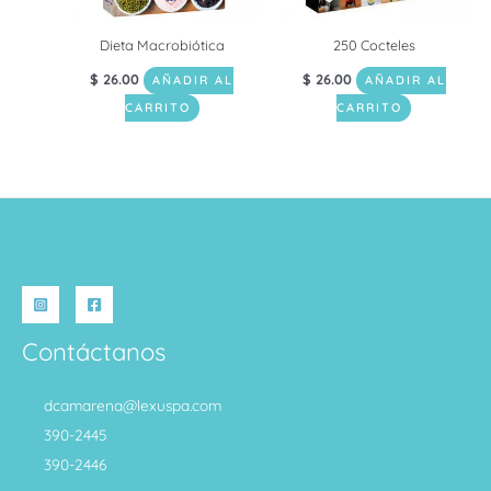
Dieta Macrobiótica
250 Cocteles
$
26.00
$
26.00
AÑADIR AL
AÑADIR AL
CARRITO
CARRITO
Contáctanos
dcamarena@lexuspa.com
390-2445
390-2446