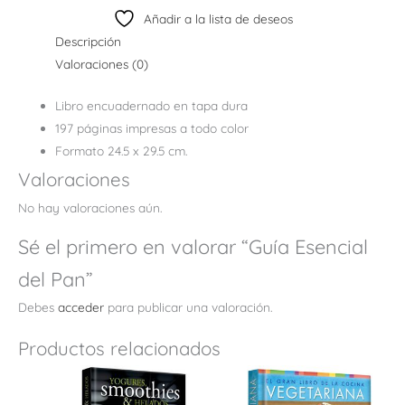
Añadir a la lista de deseos
Descripción
Valoraciones (0)
Libro encuadernado en tapa dura
197 páginas impresas a todo color
Formato 24.5 x 29.5 cm.
Valoraciones
No hay valoraciones aún.
Sé el primero en valorar “Guía Esencial
del Pan”
Debes
acceder
para publicar una valoración.
Productos relacionados