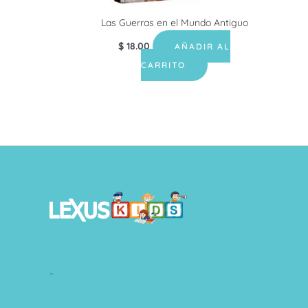
Las Guerras en el Mundo Antiguo
$
18.00
AÑADIR AL
CARRITO
-