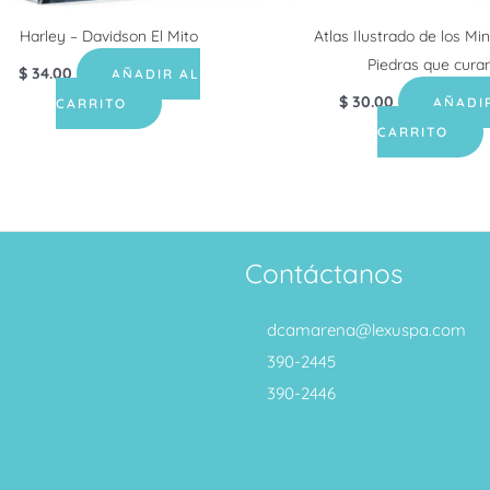
Harley – Davidson El Mito
Atlas Ilustrado de los Mi
Piedras que cura
$
34.00
AÑADIR AL
$
30.00
AÑADI
CARRITO
CARRITO
Contáctanos
dcamarena@lexuspa.com
390-2445
390-2446