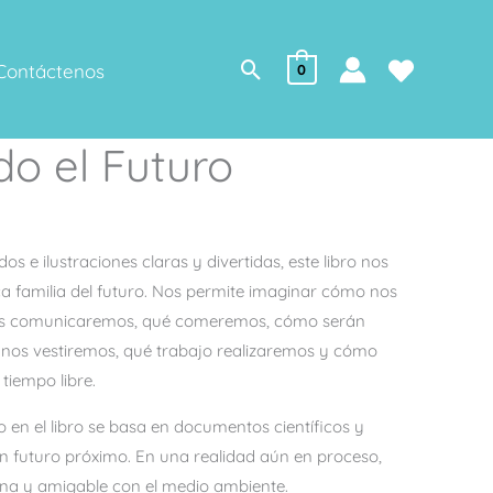
Buscar
Contáctenos
0
o el Futuro
dos e ilustraciones claras y divertidas, este libro nos
pica familia del futuro. Nos permite imaginar cómo nos
s comunicaremos, qué comeremos, cómo serán
nos vestiremos, qué trabajo realizaremos y cómo
tiempo libre.
 en el libro se basa en documentos científicos y
un futuro próximo. En una realidad aún en proceso,
na y amigable con el medio ambiente.