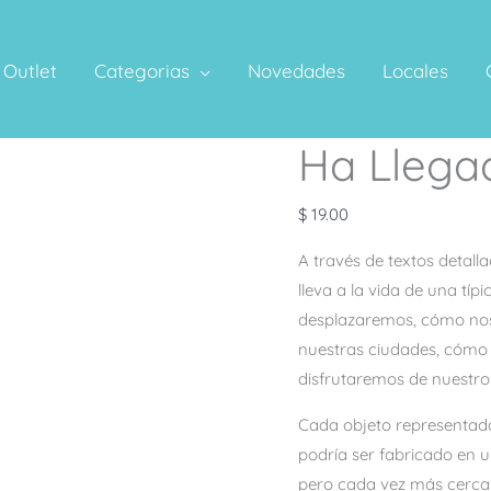
Outlet
Categorias
Novedades
Locales
Ha Llegad
Ha
Llegado
el
$
19.00
Futuro
A través de textos detalla
cantidad
lleva a la vida de una tí
desplazaremos, cómo no
nuestras ciudades, cómo 
disfrutaremos de nuestro 
Cada objeto representado
podría ser fabricado en 
pero cada vez más cerca