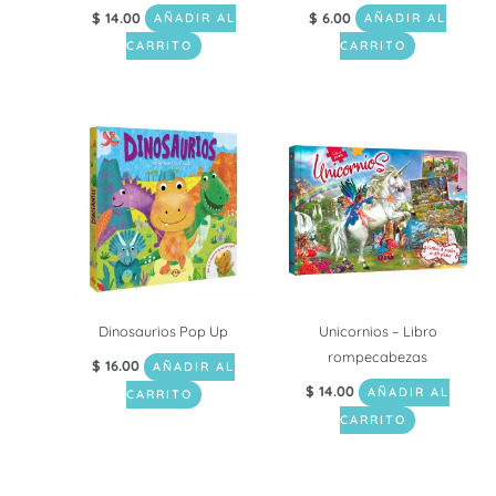
$
14.00
$
6.00
AÑADIR AL
AÑADIR AL
CARRITO
CARRITO
Dinosaurios Pop Up
Unicornios – Libro
rompecabezas
$
16.00
AÑADIR AL
$
14.00
AÑADIR AL
CARRITO
CARRITO