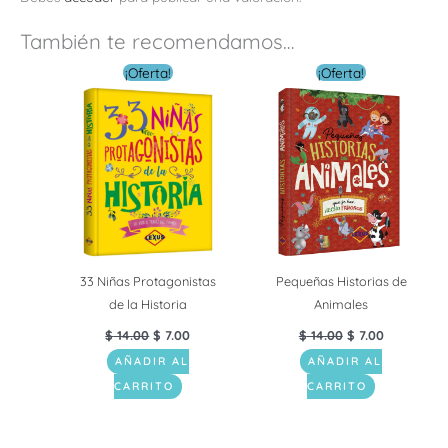
También te recomendamos…
El
El
El
El
¡Oferta!
¡Oferta!
precio
precio
precio
precio
original
actual
original
actual
era:
es:
era:
es:
$ 14.00.
$ 7.00.
$ 14.00.
$ 7.00.
33 Niñas Protagonistas
Pequeñas Historias de
de la Historia
Animales
$
14.00
$
7.00
$
14.00
$
7.00
AÑADIR AL
AÑADIR AL
CARRITO
CARRITO