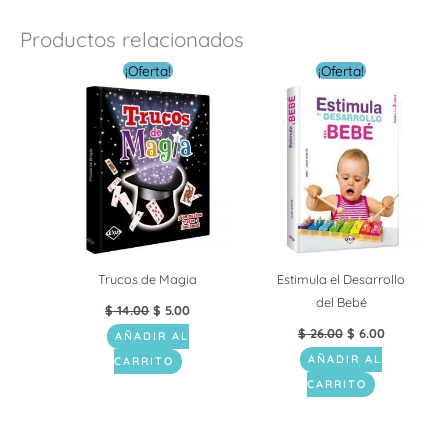
Productos relacionados
El
El
El
El
¡Oferta!
¡Oferta!
precio
precio
precio
precio
original
actual
original
actual
era:
es:
era:
es:
$ 14.00.
$ 5.00.
$ 26.00.
$ 6.00.
Trucos de Magia
Estimula el Desarrollo
del Bebé
$
14.00
$
5.00
$
26.00
$
6.00
AÑADIR AL
AÑADIR AL
CARRITO
CARRITO