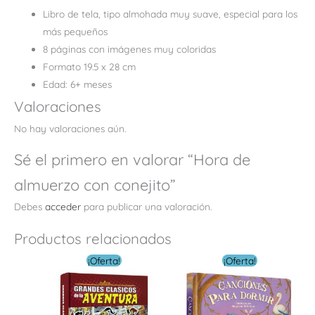
Libro de tela, tipo almohada muy suave, especial para los
más pequeños
8 páginas con imágenes muy coloridas
Formato 19.5 x 28 cm
Edad: 6+ meses
Valoraciones
No hay valoraciones aún.
Sé el primero en valorar “Hora de
almuerzo con conejito”
Debes
acceder
para publicar una valoración.
Productos relacionados
El
El
El
El
¡Oferta!
¡Oferta!
precio
precio
precio
precio
original
actual
original
actual
era:
es:
era:
es:
$ 30.00.
$ 15.00.
$ 5.00.
$ 3.00.