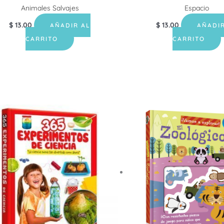
Animales Salvajes
Espacio
$
13.00
$
13.00
AÑADIR AL
AÑADIR
CARRITO
CARRITO