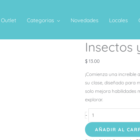
Outlet
Categorias
Novedades
Locales
Insectos 
Insectos
y
Bichos
$
13.00
cantidad
¡Comienza una increíble a
su clase, diseñado para m
solo mejora habilidades m
explorar.
-
AÑADIR AL CAR