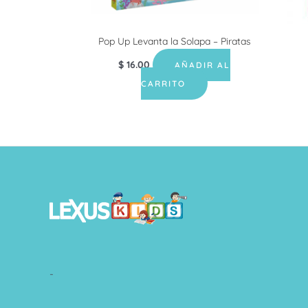
Pop Up Levanta la Solapa – Piratas
$
16.00
AÑADIR AL
CARRITO
-