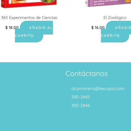
365 Experimentos de Ciencias
El Zoológico
$
18.00
$
16.00
AÑADIR AL
AÑADIR
CARRITO
CARRITO
Contáctanos
dcamarena@lexuspa.com
390-2445
390-2446