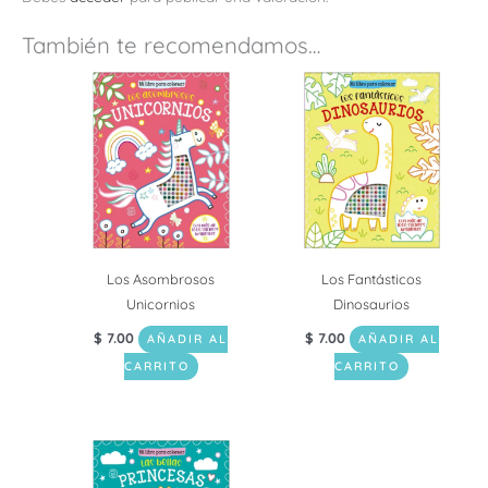
También te recomendamos…
Los Asombrosos
Los Fantásticos
Unicornios
Dinosaurios
$
7.00
$
7.00
AÑADIR AL
AÑADIR AL
CARRITO
CARRITO