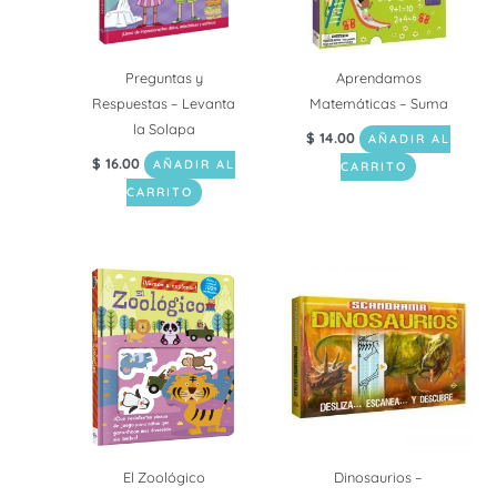
Preguntas y
Aprendamos
Respuestas – Levanta
Matemáticas – Suma
la Solapa
$
14.00
AÑADIR AL
$
16.00
AÑADIR AL
CARRITO
CARRITO
El Zoológico
Dinosaurios –