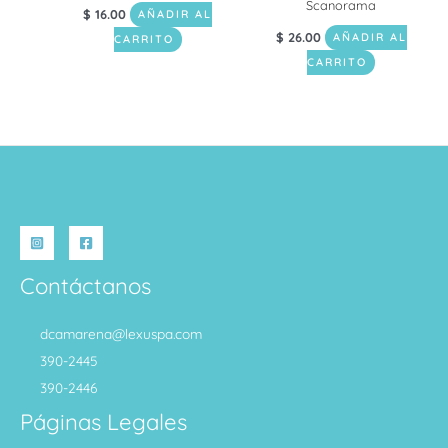
Scanorama
$
16.00
AÑADIR AL
$
26.00
AÑADIR AL
CARRITO
CARRITO
Contáctanos
dcamarena@lexuspa.com
390-2445
390-2446
Páginas Legales