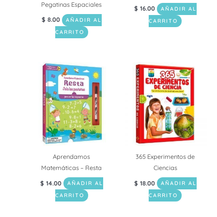
Pegatinas Espaciales
$
16.00
AÑADIR AL
$
8.00
AÑADIR AL
CARRITO
CARRITO
Aprendamos
365 Experimentos de
Matemáticas – Resta
Ciencias
$
14.00
$
18.00
AÑADIR AL
AÑADIR AL
CARRITO
CARRITO