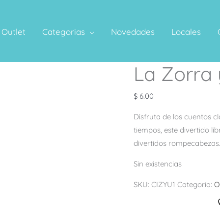
Outlet
Categorias
Novedades
Locales
La Zorra
$
6.00
Disfruta de los cuentos c
tiempos, este divertido l
divertidos rompecabezas
Sin existencias
SKU:
CIZYU1
Categoría:
O