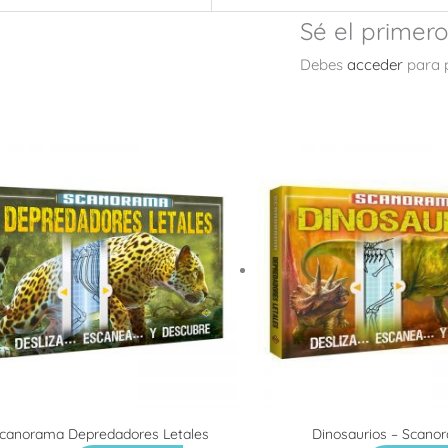
Sé el primer
Debes
acceder
para p
canorama Depredadores Letales
Dinosaurios – Scano