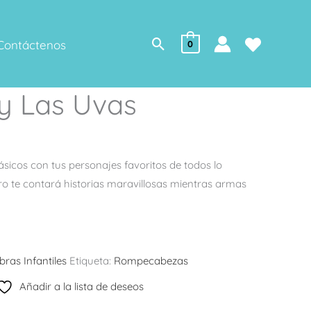
Buscar
Contáctenos
0
 y Las Uvas
lásicos con tus personajes favoritos de todos lo
ibro te contará historias maravillosas mientras armas
.
bras Infantiles
Etiqueta:
Rompecabezas
Añadir a la lista de deseos