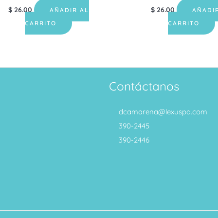
$
26.00
$
26.00
AÑADIR AL
AÑADI
CARRITO
CARRITO
Contáctanos
dcamarena@lexuspa.com
390-2445
390-2446